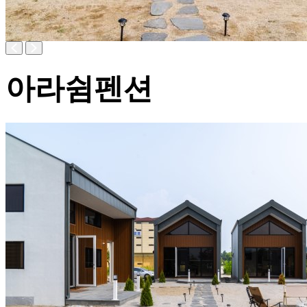
아라쉼펜션