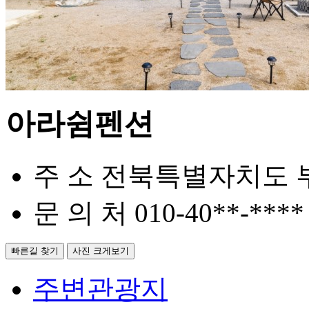
아라쉼펜션
주 소
전북특별자치도 부
문 의 처
010-40**-****
빠른길 찾기
사진 크게보기
주변관광지