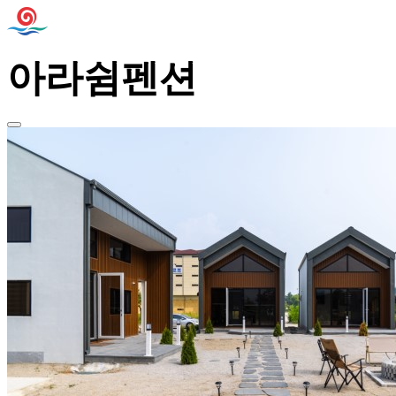
아라쉼펜션