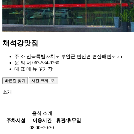
채석강맛집
주 소
전북특별자치도 부안군 변산면 변산해변로 25
문 의 처
063-584-9260
대 표 메 뉴
꽃게장
빠른길 찾기
사진 크게보기
소개
.
음식 소개
주차시설
이용시간
휴관/휴무일
08:00~20:30