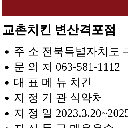
교촌치킨 변산격포점
주 소
전북특별자치도 부
문 의 처
063-581-1112
대 표 메 뉴
치킨
지 정 기 관
식약처
지 정 일
2023.3.20~2025