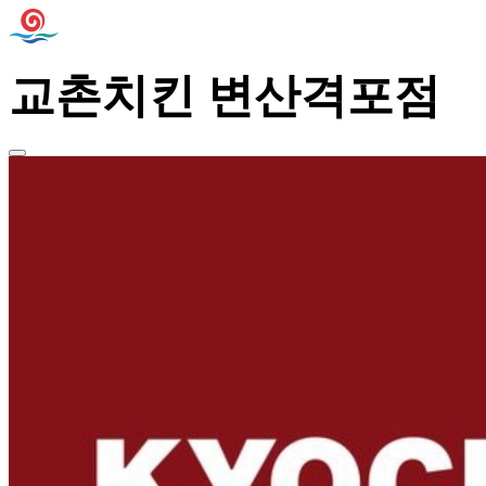
교촌치킨 변산격포점