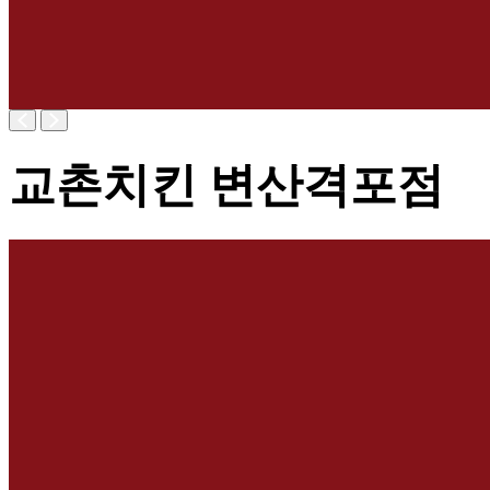
교촌치킨 변산격포점