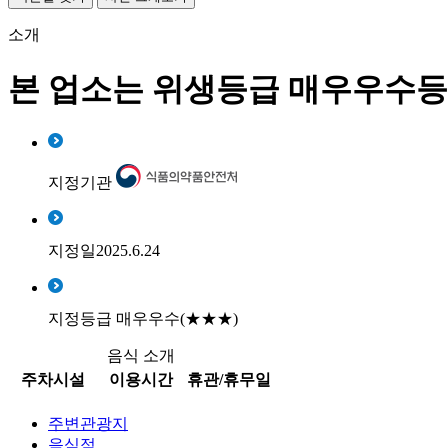
소개
본 업소는 위생등급 매우우수등
지정기관
지정일2025.6.24
지정등급 매우우수(★★★)
음식 소개
주차시설
이용시간
휴관/휴무일
주변관광지
음식점