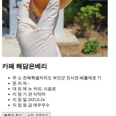
카페 해담은베리
주 소
전북특별자치도 부안군 진서면 베틀재로 71
문 의 처
-
대 표 메 뉴
커피, 식음료
지 정 기 관
식약처
지 정 일
2025.6.24
지 정 등 급
매우우수
빠른길 찾기
사진 크게보기