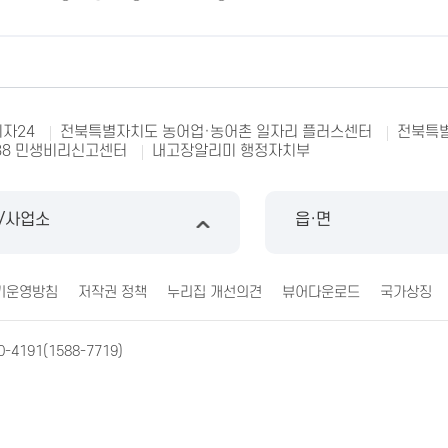
자24
전북특별자치도 농어업·농어촌 일자리 플러스센터
전북특별
88 민생비리신고센터
내고장알리미 행정자치부
/사업소
읍·면
기운영방침
저작권 정책
누리집 개선의견
뷰어다운로드
국가상징
0-4191(1588-7719)