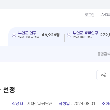
LANG
로그인
부안군 인구
부안군 생활인구
46,926명
272
26년 7월 말 기준
26년 1분기 평균
 선정
작성자
: 기획감사담당관
작성일
: 2024.08.01
조회