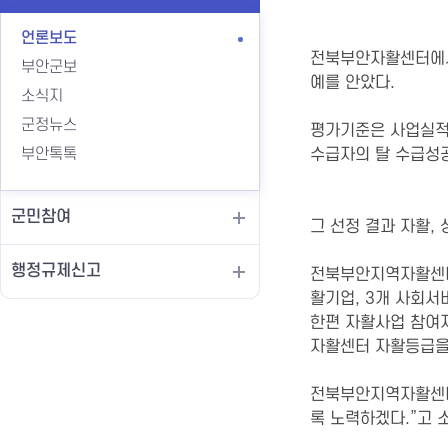
언론보도
전북부안자활센터에서
부안군보
예를 안았다.
소식지
군정뉴스
평가기준은 사업실적을
부안톡톡
수급자의 탈 수급성공
군민참여
그 선정 결과 자활
행정규제신고
전북부안지역자활센터
활기업, 3개 사회서
한편 자활사업 참여
자활센터 자활등급을
전북부안지역자활센터(
록 노력하겠다.”고 