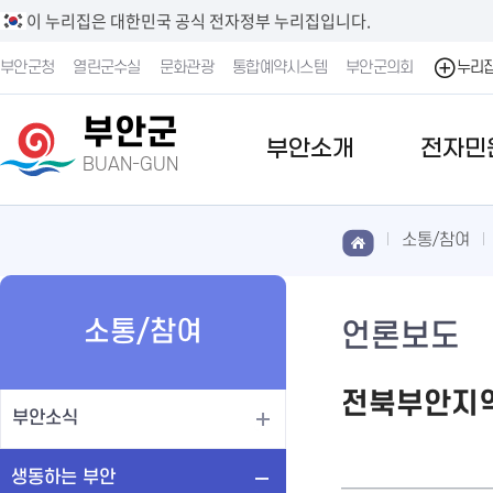
이 누리집은 대한민국 공식 전자정부 누리집입니다.
부안군청
열린군수실
문화관광
통합예약시스템
부안군의회
누리
부안군
부안소개
전자민
BUAN-GUN
소통/참여
소통/참여
언론보도
전북부안지역
부안소식
생동하는 부안