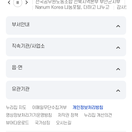
전국공무원노동조합 전북지역본부 부안군지부
소
Nanum Korea 나눔포털, 더하고 나누고
감사원 
부서안내
직속기관/사업소
읍·면
유관기관
누리집 지도
이메일무단수집거부
개인정보처리방침
영상정보처리기기운영방침
저작권 정책
누리집 개선의견
뷰어다운로드
국가상징
오시는길