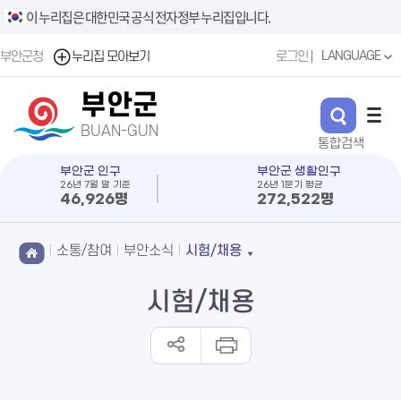
이 누리집은 대한민국 공식 전자정부 누리집입니다.
LANGUAGE
부안군청
누리집 모아보기
로그인
부안군
BUAN-GUN
부안군 인구
부안군 생활인구
26년 7월 말 기준
26년 1분기 평균
46,926명
272,522명
소통/참여
부안소식
시험/채용
시험/채용