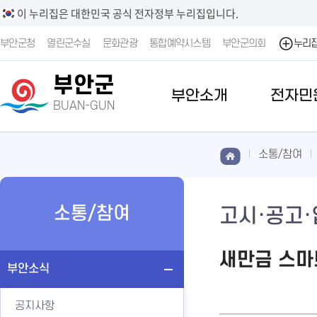
이 누리집은 대한민국 공식 전자정부 누리집입니다.
부안군청
열린군수실
문화관광
통합예약시스템
부안군의회
누리
부안군
부안소개
전자민
BUAN-GUN
소통/참여
소통/참여
고시·공고
새만금 스마
부안소식
공지사항