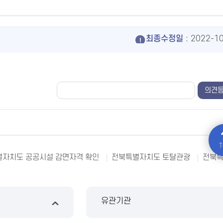
최종수정일
: 2022-1
T
자치도 공공시설 감면자격 확인
전북특별자치도 토탈관광
전북
유관기관