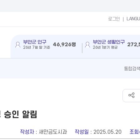
LANG
로그인
부안군 인구
부안군 생활인구
46,926명
272
26년 7월 말 기준
26년 1분기 평균
 승인 알림
작성자
: 새만금도시과
작성일
: 2025.05.20
조회