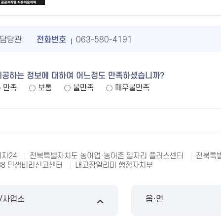
담당관
전화번호
063-580-4191
제공하는 정보에 대하여 어느정도 만족하셨습니까?
만족
보통
불만족
매우불만족
자24
전북특별자치도 농어업·농어촌 일자리 플러스센터
전북특별
88 민생비리신고센터
내고장알리미 행정자치부
/사업소
읍·면