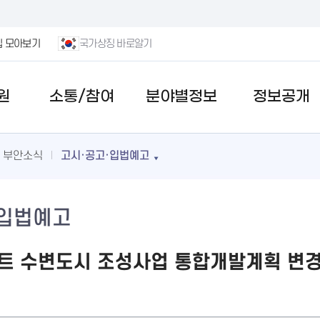
집 모아보기
국가상징 바로알기
원
소통/참여
분야별정보
정보공개
부안소식
고시·공고·입법예고
·입법예고
트 수변도시 조성사업 통합개발계획 변경