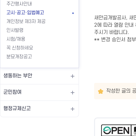
주간행사안내
고시·공고·입법예고
새만금개발공사, 새
개인정보 제3자 제공
2에 따라 열람 안내
인사발령
주시기 바랍니다.
시험/채용
** 변경 승인서 첨
꼭 신청하세요
분묘개장공고
생동하는 부안
작성한 글의 공
군민참여
행정규제신고