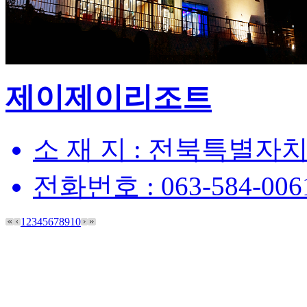
제이제이리조트
소 재 지 :
전북특별자치도
전화번호 :
063-584-006
1
2
3
4
5
6
7
8
9
10